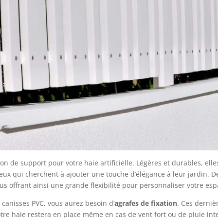
 de support pour votre haie artificielle. Légères et durables, elles
ceux qui cherchent à ajouter une touche d’élégance à leur jardin. D
ous offrant ainsi une grande flexibilité pour personnaliser votre esp
s canisses PVC, vous aurez besoin d’
agrafes de fixation
. Ces derniè
votre haie restera en place même en cas de vent fort ou de pluie int